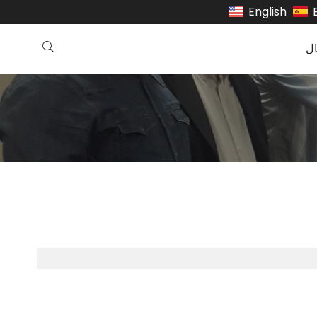
English
ل