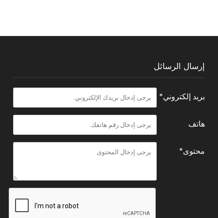
إرسال الرسائل
بريد إلكتروني*
هاتف
محتوى*