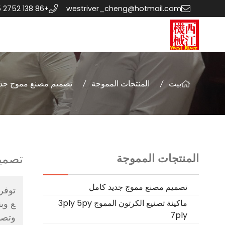
+86 138 2752 0435
westriver_cheng@hotmail.com
بيت
المنتجات المموجة
تصميم مصنع مموج جدي
المنتجات المموجة
تصمي
تصميم مصنع مموج جديد كامل
ماكينة تصنيع الكرتون المموج 3ply 5py
ع وبن
7ply
وتصم