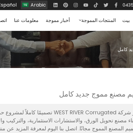
Español
Arabic
بيت
المنتجات المموجة
أخبار مموجة
معلومات عنا
اتصا
د كامل
م مصنع مموج جديد كامل
توفر شركة WEST RIVER Corrugated ت
اء مصنع تحويل الورق، والاستشارات الاستثمارية، والتركيب والاخ
يم المصنع المموج مجانًا. اتصل بنا اليوم لمعرفة المزيد عن م