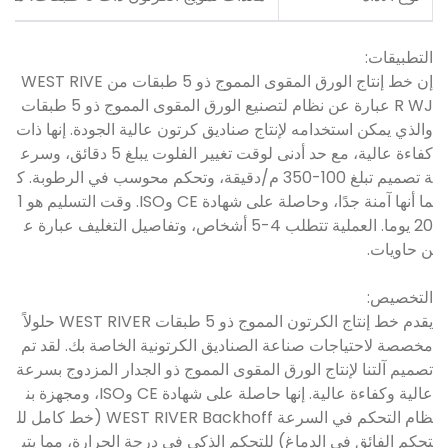
التطبيقات:
إن خط إنتاج الورق المقوى المموج ذو 5 طبقات من WEST RIVE
R WJ عبارة عن نظام لتصنيع الورق المقوى المموج ذو 5 طبقات
والذي يمكن استخدامه لإنتاج صناديق كرتون عالية الجودة. إنها ذات
كفاءة عالية، مع حد أدنى لوقت تغيير الفلوت يبلغ 5 دقائق، وسرع
ة تصميم تبلغ 100-350 م/دقيقة، وتحكم محوسب في الرطوبة. ك
ما أنها آمنة جدًا، وحاصلة على شهادة CE وISO. وقت التسليم هو 1
20 يوما. العملية تتطلب 4-5 أشخاص، وتفاصيل التغليف عبارة ع
ن حاويات.
التخصيص:
يقدم خط إنتاج الكرتون المموج ذو 5 طبقات WEST RIVER حلولاً
مخصصة لاحتياجات صناعة الصناديق الكرتونية الخاصة بك. لقد تم
تصميم آلتنا لإنتاج الورق المقوى المموج ذو الجدار المزدوج بسرعة
عالية وكفاءة عالية. إنها حاصلة على شهادة CE وISO، ومجهزة بن
ظام التحكم في السرعة WEST RIVER Backhoff (خط كامل لل
تحكم الفائق في الدماغ) للتحكم الذكي في درجة الحرارة، مما يتي