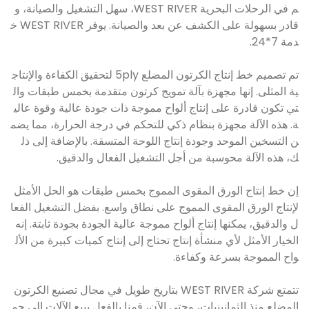
م في الرحلات البحرية WEST RIVER، سهل التشغيل والصيانة، و
قادر بسهولة على الكشف عن بعد والصيانة. يوفر WEST RIVER خ
دمة 7*24.
تم تصميم خط إنتاج الكرتون المضلع 5ply لتحقيق الكفاءة والإنتاج
ية المثلى. إنها مجهزة بآلة تمويج كرتون متقدمة بخمس طبقات وال
تي تكون قادرة على إنتاج ألواح مموجة ذات جودة عالية وقوة عالي
ة. هذه الآلة مجهزة بنظام ذكي للتحكم في درجة الحرارة، مما يضم
ن التسخين الموحد وجودة إنتاج اللوحة المتسقة. بالإضافة إلى ذل
ك، هذه الآلة محوسبة من أجل التشغيل الفعال والدقيق.
إن خط إنتاج الورق المقوى المموج بخمس طبقات هو الحل الأمثل
لإنتاج الورق المقوى المموج على نطاق واسع. بفضل التشغيل الفعا
ل والدقيق، يمكنها إنتاج ألواح مموجة عالية الجودة بجودة ثابتة. إنه
الخيار الأمثل لأي منشأة إنتاج تحتاج إلى إنتاج كميات كبيرة من الأل
واح المموجة بسرعة وكفاءة.
تتمتع شركة WEST RIVER بتاريخ طويل في مجال تصنيع الكرتون
المضلع منذ الثمانينيات، وحتى الآن، قمنا بالفعل ببيع الآلات إلى جم