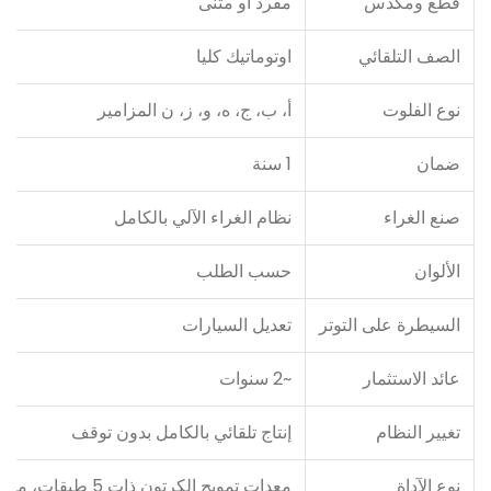
قطع ومكدس
مفرد او مثنى
الصف التلقائي
اوتوماتيك كليا
نوع الفلوت
أ، ب، ج، ه، و، ز، ن المزامير
ضمان
1 سنة
صنع الغراء
نظام الغراء الآلي بالكامل
الألوان
حسب الطلب
السيطرة على التوتر
تعديل السيارات
عائد الاستثمار
~2 سنوات
تغيير النظام
إنتاج تلقائي بالكامل بدون توقف
نوع الآداة
معدات تمويج الكرتون ذات 5 طبقات، ماكينة تمويج مزدوجة الجدار، ماكينة تمويج كاملة مكونة من 5 طبقات