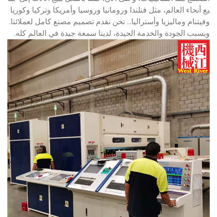
يع أنحاء العالم، مثل فنلندا ورومانيا وروسيا وأمريكا وتركيا وكوريا
وفيتنام وماليزيا وأستراليا... نحن نقدم تصميم مصنع كامل لعملائنا.
وبسبب الجودة والخدمة الجيدة، لدينا سمعة جيدة في العالم كله.